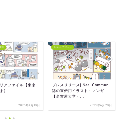
促品
カバーピクチャー
カ
リアファイル【東京
プレスリリース| Nat. Commun.
フ
ま】
誌の宣伝用イラスト・マンガ
R
【名古屋大学・...
チ
2025年4月10日
2025年6月20日