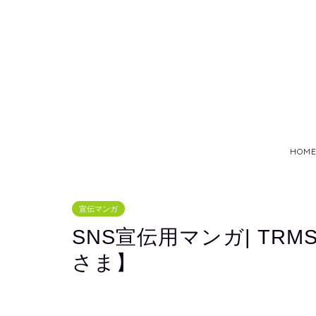
HOM
宣伝マンガ
SNS宣伝用マンガ| TR
さま】