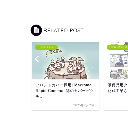
RELATED POST
カバーピクチャー
出版本・商品・販
 Commun.
フロントカバー採用| Macromol.
販促品用ク
・マンガ
Rapid Commun.誌のカバーピク
化成工業さ
チ...
2025年6月20日
2025年2月25日